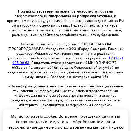
При использовании материалов новостного портала
progorodsamara.ru
гиперссылка на ресурс обязательна,
в
противном случае будут применены нормы законодательства РФ
об авторских и смежных правах. Редакция портала не несет
ответственности за комментарии и материалы пользователей,
размещенные на сайте progorodsamara.ru и его субдоменах.
Наименование: сетевое издание PROGORODSAMARA
(ПРОГОРОДСАМАРА) Учредитель: ООО «Город Самара». Главный
редактор: Романова А.А. Электронная почта редакции:
progorodsamara@progorodsamara.ru, телефон редакции:
+7 (987)
905-00-63
. Свидетельство о регистрации СМИ: ЭЛ № ФС 77 -
65325 от 12 апреля 2016г. выдано Федеральной службой по
надзору в сфере связи, информационных технологий и массовых
коммуникаций. Возрастная категория сайта 16+
«На информационном ресурсе применяются рекомендательные
технологии (информационные технологии предоставления
информации на основе сбора, систематизации и анализа
сведений, относящихся к предпочтениям пользователей сети
«Интернет», находящихся на территории Российской
Федерации)». Правила применения рекомендательных
технологий в виджетах рекламно-обменной сети
«СМИ2» (PDF)
Мы используем cookie. Во время посещения сайта вы
соглашаетесь с тем, что мы обрабатываем ваши
персональные данные с использованием метрик Яндекс