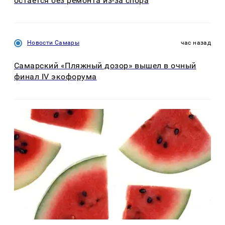
остается без ремонта из-за спора
Новости Самары
час назад
Самарский «Пляжный дозор» вышел в очный
финал IV экофорума