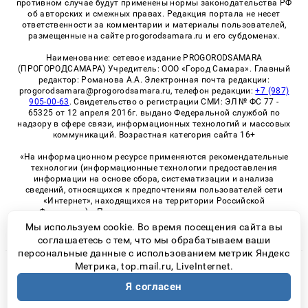
противном случае будут применены нормы законодательства РФ
об авторских и смежных правах. Редакция портала не несет
ответственности за комментарии и материалы пользователей,
размещенные на сайте progorodsamara.ru и его субдоменах.
Наименование: сетевое издание PROGORODSAMARA
(ПРОГОРОДСАМАРА) Учредитель: ООО «Город Самара». Главный
редактор: Романова А.А. Электронная почта редакции:
progorodsamara@progorodsamara.ru, телефон редакции:
+7 (987)
905-00-63
. Свидетельство о регистрации СМИ: ЭЛ № ФС 77 -
65325 от 12 апреля 2016г. выдано Федеральной службой по
надзору в сфере связи, информационных технологий и массовых
коммуникаций. Возрастная категория сайта 16+
«На информационном ресурсе применяются рекомендательные
технологии (информационные технологии предоставления
информации на основе сбора, систематизации и анализа
сведений, относящихся к предпочтениям пользователей сети
«Интернет», находящихся на территории Российской
Федерации)». Правила применения рекомендательных
технологий в виджетах рекламно-обменной сети
«СМИ2» (PDF)
Мы используем cookie. Во время посещения сайта вы
соглашаетесь с тем, что мы обрабатываем ваши
персональные данные с использованием метрик Яндекс
Метрика, top.mail.ru, LiveInternet.
© 2026 «ProGorodSamara» | Все права защищены
Я согласен
Возрастная категория сайта 16+
Политика конфиденциальности