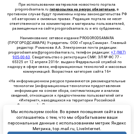
При использовании материалов новостного портала
progorodsamara.ru
гиперссылка на ресурс обязательна,
в
противном случае будут применены нормы законодательства РФ
об авторских и смежных правах. Редакция портала не несет
ответственности за комментарии и материалы пользователей,
размещенные на сайте progorodsamara.ru и его субдоменах.
Наименование: сетевое издание PROGORODSAMARA
(ПРОГОРОДСАМАРА) Учредитель: ООО «Город Самара». Главный
редактор: Романова А.А. Электронная почта редакции:
progorodsamara@progorodsamara.ru, телефон редакции:
+7 (987)
905-00-63
. Свидетельство о регистрации СМИ: ЭЛ № ФС 77 -
65325 от 12 апреля 2016г. выдано Федеральной службой по
надзору в сфере связи, информационных технологий и массовых
коммуникаций. Возрастная категория сайта 16+
«На информационном ресурсе применяются рекомендательные
технологии (информационные технологии предоставления
информации на основе сбора, систематизации и анализа
сведений, относящихся к предпочтениям пользователей сети
«Интернет», находящихся на территории Российской
Федерации)». Правила применения рекомендательных
технологий в виджетах рекламно-обменной сети
«СМИ2» (PDF)
Мы используем cookie. Во время посещения сайта вы
соглашаетесь с тем, что мы обрабатываем ваши
персональные данные с использованием метрик Яндекс
Метрика, top.mail.ru, LiveInternet.
© 2026 «ProGorodSamara» | Все права защищены