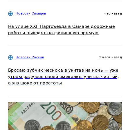
Новости Самары
час назад
На улице XXII Партсъезда в Самаре дорожные
работы выходят на финишную прямую
Новости России
2 часа назад
Бросаю зубчик чеснока в унитаз на ночь — уже
утром радуюсь своей смекалке: унитаз чистый,
а я в шоке от простоты