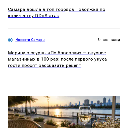
Самара вошла в топ городов Поволжья по
количеству DDoS-атак
Новости Самары
3 часа назад
Мариную огурцы «По-баварски» — вкуснее
магазинных в 100 раз: после первого укуса
гости просят рассказать рецепт