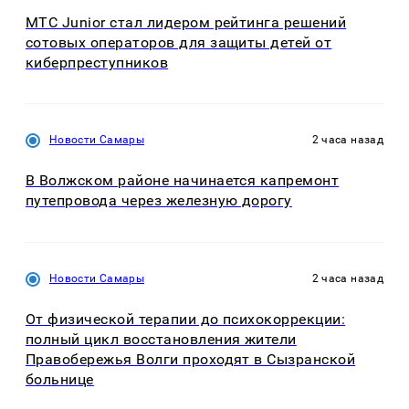
МТС Junior стал лидером рейтинга решений
сотовых операторов для защиты детей от
киберпреступников
Новости Самары
2 часа назад
В Волжском районе начинается капремонт
путепровода через железную дорогу
Новости Самары
2 часа назад
От физической терапии до психокоррекции:
полный цикл восстановления жители
Правобережья Волги проходят в Сызранской
больнице