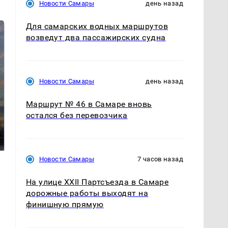
Новости Самары
день назад
Для самарских водных маршрутов
возведут два пассажирских судна
Новости Самары
день назад
Маршрут № 46 в Самаре вновь
СМИ: В Химках на
остался без перевозчика
полицейскую
В магазинах России
машину напали и
ажиотаж из-за этого
подожгли.
продукта: что купить?
Новости Самары
7 часов назад
На улице XXII Партсъезда в Самаре
дорожные работы выходят на
финишную прямую