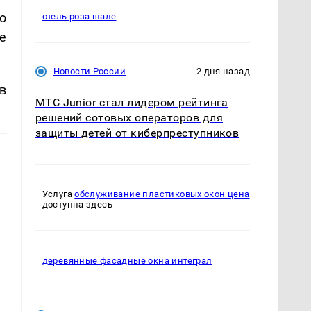
го
отель роза шале
е
Новости России
2 дня назад
в
МТС Junior стал лидером рейтинга
решений сотовых операторов для
защиты детей от киберпреступников
Услуга
обслуживание пластиковых окон цена
доступна здесь
деревянные фасадные окна интеграл