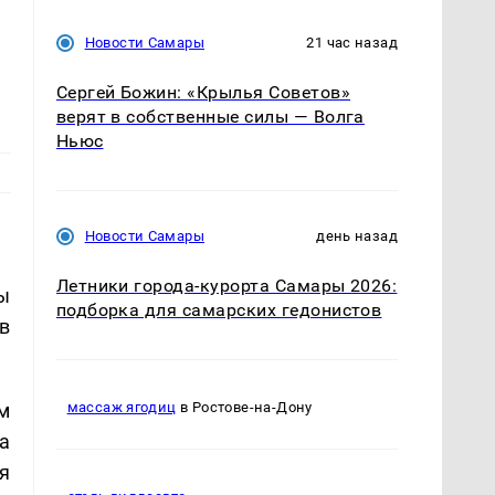
Новости Самары
21 час назад
Сергей Божин: «Крылья Советов»
верят в собственные силы — Волга
Ньюс
Новости Самары
день назад
Летники города-курорта Самары 2026:
ы
подборка для самарских гедонистов
в
м
массаж ягодиц
в Ростове-на-Дону
а
я