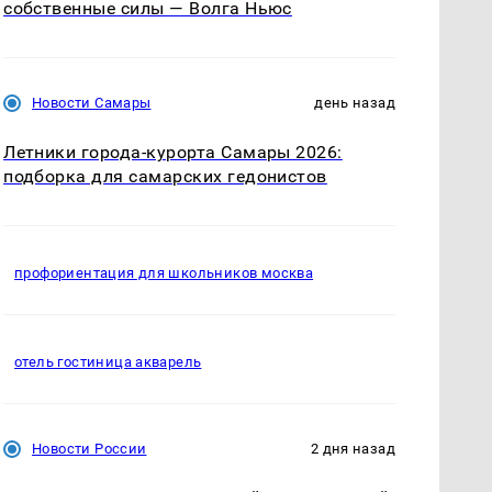
собственные силы — Волга Ньюс
Новости Самары
день назад
Летники города-курорта Самары 2026:
подборка для самарских гедонистов
профориентация для школьников москва
отель гостиница акварель
Новости России
2 дня назад