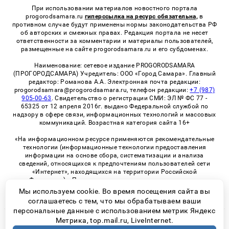
При использовании материалов новостного портала
progorodsamara.ru
гиперссылка на ресурс обязательна,
в
противном случае будут применены нормы законодательства РФ
об авторских и смежных правах. Редакция портала не несет
ответственности за комментарии и материалы пользователей,
размещенные на сайте progorodsamara.ru и его субдоменах.
Наименование: сетевое издание PROGORODSAMARA
(ПРОГОРОДСАМАРА) Учредитель: ООО «Город Самара». Главный
редактор: Романова А.А. Электронная почта редакции:
progorodsamara@progorodsamara.ru, телефон редакции:
+7 (987)
905-00-63
. Свидетельство о регистрации СМИ: ЭЛ № ФС 77 -
65325 от 12 апреля 2016г. выдано Федеральной службой по
надзору в сфере связи, информационных технологий и массовых
коммуникаций. Возрастная категория сайта 16+
«На информационном ресурсе применяются рекомендательные
технологии (информационные технологии предоставления
информации на основе сбора, систематизации и анализа
сведений, относящихся к предпочтениям пользователей сети
«Интернет», находящихся на территории Российской
Федерации)». Правила применения рекомендательных
технологий в виджетах рекламно-обменной сети
«СМИ2» (PDF)
Мы используем cookie. Во время посещения сайта вы
соглашаетесь с тем, что мы обрабатываем ваши
персональные данные с использованием метрик Яндекс
Метрика, top.mail.ru, LiveInternet.
© 2026 «ProGorodSamara» | Все права защищены