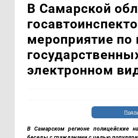
В Самарской обл
госавтоинспект
мероприятие по
государственных
электронном ви
Подп
В Самарском регионе полицейские н
беседы с гражданами с целью популяриз