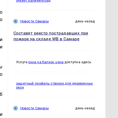
букинг калининград
о
о
Новости Самары
день назад
Составят реестр пострадавших при
пожаре на складе WB в Самаре
и
и
Услуга
окна на балкон цена
доступна здесь
ы
о
защитный профиль створок для деревянных
окон
б
Новости Самары
день назад
и