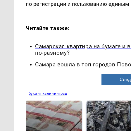
по регистрации и пользованию единым 
Читайте также:
Самарская квартира на бумаге и 
по-разному?
Самара вошла в топ городов Пово
След
букинг калининград