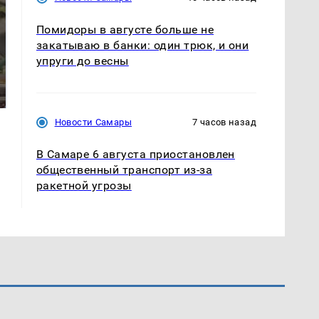
Помидоры в августе больше не
закатываю в банки: один трюк, и они
упруги до весны
В ОАЭ произошло
Все новости по
жестокое убийство
падению вертолета на
криптомиллионера
Кавказе: читать здесь
Новости Самары
7 часов назад
В Самаре 6 августа приостановлен
общественный транспорт из-за
ракетной угрозы