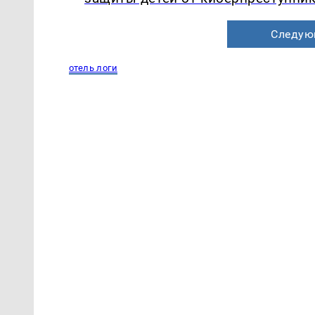
Следую
отель логи