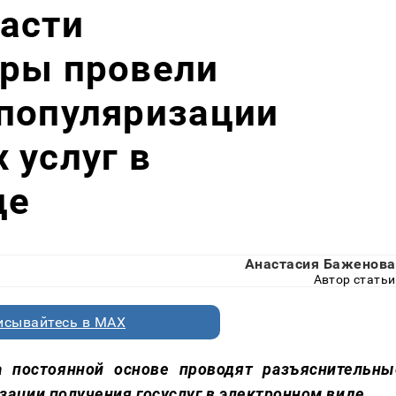
асти
оры провели
 популяризации
 услуг в
де
Анастасия Баженова
Автор статьи
исывайтесь в MAX
а постоянной основе проводят разъяснительны
ации получения госуслуг в электронном виде.