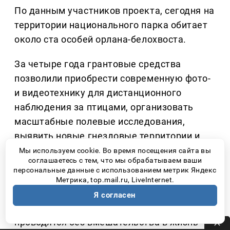
По данным участников проекта, сегодня на
территории национального парка обитает
около ста особей орлана-белохвоста.
За четыре года грантовые средства
позволили приобрести современную фото-
и видеотехнику для дистанционного
наблюдения за птицами, организовать
масштабные полевые исследования,
выявить новые гнездовые территории и
собрать уникальный архив материалов об
Мы используем cookie. Во время посещения сайта вы
соглашаетесь с тем, что мы обрабатываем ваши
одном из самых редких хищников
персональные данные с использованием метрик Яндекс
Поволжья. При этом специалисты
Метрика, top.mail.ru, LiveInternet.
подчеркивают, что главная ценность таких
Я согласен
исследований заключается в том, что они
проводятся без вмешательства в жизнь