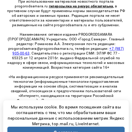
При использовании материалов новостного портала
progorodsamara.ru
гиперссылка на ресурс обязательна,
в
противном случае будут применены нормы законодательства РФ
об авторских и смежных правах. Редакция портала не несет
ответственности за комментарии и материалы пользователей,
размещенные на сайте progorodsamara.ru и его субдоменах.
Наименование: сетевое издание PROGORODSAMARA
(ПРОГОРОДСАМАРА) Учредитель: ООО «Город Самара». Главный
редактор: Романова А.А. Электронная почта редакции:
progorodsamara@progorodsamara.ru, телефон редакции:
+7 (987)
905-00-63
. Свидетельство о регистрации СМИ: ЭЛ № ФС 77 -
65325 от 12 апреля 2016г. выдано Федеральной службой по
надзору в сфере связи, информационных технологий и массовых
коммуникаций. Возрастная категория сайта 16+
«На информационном ресурсе применяются рекомендательные
технологии (информационные технологии предоставления
информации на основе сбора, систематизации и анализа
сведений, относящихся к предпочтениям пользователей сети
«Интернет», находящихся на территории Российской
Федерации)». Правила применения рекомендательных
технологий в виджетах рекламно-обменной сети
«СМИ2» (PDF)
Мы используем cookie. Во время посещения сайта вы
соглашаетесь с тем, что мы обрабатываем ваши
персональные данные с использованием метрик Яндекс
Метрика, top.mail.ru, LiveInternet.
© 2026 «ProGorodSamara» | Все права защищены