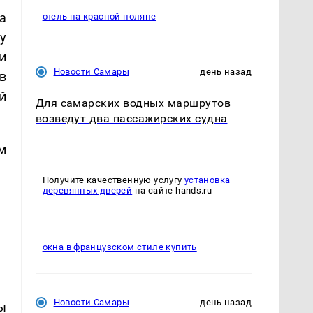
а
отель на красной поляне
у
и
Новости Самары
день назад
в
й
Для самарских водных маршрутов
возведут два пассажирских судна
м
Получите качественную услугу
установка
деревянных дверей
на сайте hands.ru
окна в французском стиле купить
Новости Самары
день назад
ы