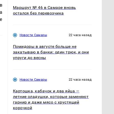
в
Маршрут № 46 в Самаре вновь
а
остался без перевозчика
е
Новости Самары
22 часа назад
Помидоры в августе больше не
закатываю в банки: один трюк, и они
упруги до весны
Новости Самары
22 часа назад
Картошка, кабачок и два яйца —
летние оладушки, которые заменяют
гарнир и даже мясо с хрустящей
корочкой