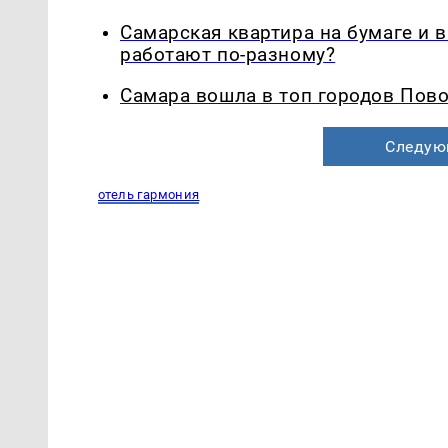
Самарская квартира на бумаге и 
работают по-разному?
Самара вошла в топ городов Пово
Следую
отель гармония