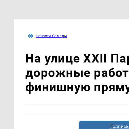
Новости Самары
На улице XXII П
дорожные работ
финишную прям
Подписы