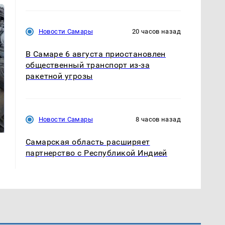
Новости Самары
20 часов назад
В Самаре 6 августа приостановлен
общественный транспорт из-за
ракетной угрозы
Не ешьте эту
В ОАЭ произошло
готовую еду из
жестокое убийство
Новости Самары
8 часов назад
магазина: список
криптомиллионера
Самарская область расширяет
партнерство с Республикой Индией