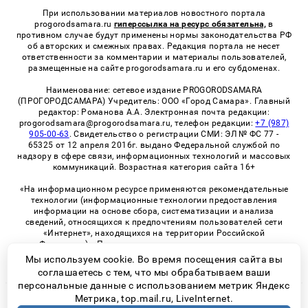
При использовании материалов новостного портала
progorodsamara.ru
гиперссылка на ресурс обязательна,
в
противном случае будут применены нормы законодательства РФ
об авторских и смежных правах. Редакция портала не несет
ответственности за комментарии и материалы пользователей,
размещенные на сайте progorodsamara.ru и его субдоменах.
Наименование: сетевое издание PROGORODSAMARA
(ПРОГОРОДСАМАРА) Учредитель: ООО «Город Самара». Главный
редактор: Романова А.А. Электронная почта редакции:
progorodsamara@progorodsamara.ru, телефон редакции:
+7 (987)
905-00-63
. Свидетельство о регистрации СМИ: ЭЛ № ФС 77 -
65325 от 12 апреля 2016г. выдано Федеральной службой по
надзору в сфере связи, информационных технологий и массовых
коммуникаций. Возрастная категория сайта 16+
«На информационном ресурсе применяются рекомендательные
технологии (информационные технологии предоставления
информации на основе сбора, систематизации и анализа
сведений, относящихся к предпочтениям пользователей сети
«Интернет», находящихся на территории Российской
Федерации)». Правила применения рекомендательных
технологий в виджетах рекламно-обменной сети
«СМИ2» (PDF)
Мы используем cookie. Во время посещения сайта вы
соглашаетесь с тем, что мы обрабатываем ваши
персональные данные с использованием метрик Яндекс
Метрика, top.mail.ru, LiveInternet.
© 2026 «ProGorodSamara» | Все права защищены