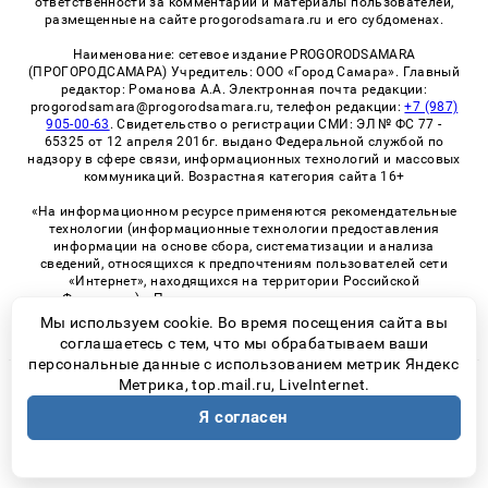
ответственности за комментарии и материалы пользователей,
размещенные на сайте progorodsamara.ru и его субдоменах.
Наименование: сетевое издание PROGORODSAMARA
(ПРОГОРОДСАМАРА) Учредитель: ООО «Город Самара». Главный
редактор: Романова А.А. Электронная почта редакции:
progorodsamara@progorodsamara.ru, телефон редакции:
+7 (987)
905-00-63
. Свидетельство о регистрации СМИ: ЭЛ № ФС 77 -
65325 от 12 апреля 2016г. выдано Федеральной службой по
надзору в сфере связи, информационных технологий и массовых
коммуникаций. Возрастная категория сайта 16+
«На информационном ресурсе применяются рекомендательные
технологии (информационные технологии предоставления
информации на основе сбора, систематизации и анализа
сведений, относящихся к предпочтениям пользователей сети
«Интернет», находящихся на территории Российской
Федерации)». Правила применения рекомендательных
технологий в виджетах рекламно-обменной сети
«СМИ2» (PDF)
Мы используем cookie. Во время посещения сайта вы
соглашаетесь с тем, что мы обрабатываем ваши
персональные данные с использованием метрик Яндекс
Метрика, top.mail.ru, LiveInternet.
© 2026 «ProGorodSamara» | Все права защищены
Я согласен
Возрастная категория сайта 16+
Политика конфиденциальности