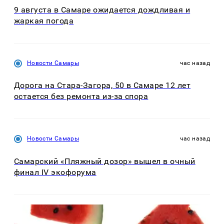
9 августа в Самаре ожидается дождливая и
жаркая погода
Новости Самары
час назад
Дорога на Стара-Загора, 50 в Самаре 12 лет
остается без ремонта из-за спора
Новости Самары
час назад
Самарский «Пляжный дозор» вышел в очный
финал IV экофорума