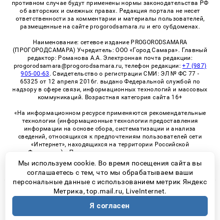
противном случае будут применены нормы законодательства РФ
об авторских и смежных правах. Редакция портала не несет
ответственности за комментарии и материалы пользователей,
размещенные на сайте progorodsamara.ru и его субдоменах.
Наименование: сетевое издание PROGORODSAMARA
(ПРОГОРОДСАМАРА) Учредитель: ООО «Город Самара». Главный
редактор: Романова А.А. Электронная почта редакции:
progorodsamara@progorodsamara.ru, телефон редакции:
+7 (987)
905-00-63
. Свидетельство о регистрации СМИ: ЭЛ № ФС 77 -
65325 от 12 апреля 2016г. выдано Федеральной службой по
надзору в сфере связи, информационных технологий и массовых
коммуникаций. Возрастная категория сайта 16+
«На информационном ресурсе применяются рекомендательные
технологии (информационные технологии предоставления
информации на основе сбора, систематизации и анализа
сведений, относящихся к предпочтениям пользователей сети
«Интернет», находящихся на территории Российской
Федерации)». Правила применения рекомендательных
технологий в виджетах рекламно-обменной сети
«СМИ2» (PDF)
Мы используем cookie. Во время посещения сайта вы
соглашаетесь с тем, что мы обрабатываем ваши
персональные данные с использованием метрик Яндекс
Метрика, top.mail.ru, LiveInternet.
© 2026 «ProGorodSamara» | Все права защищены
Я согласен
Возрастная категория сайта 16+
Политика конфиденциальности