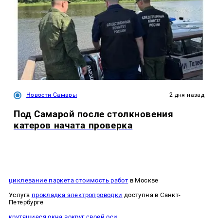
Новости Самары
2 дня назад
Под Самарой после столкновения
катеров начата проверка
циклевание паркета стоимость работ
в Москве
Услуга
прокладка электропроводки
доступна в Санкт-
Петербурге
крутящиеся окна вокруг своей оси