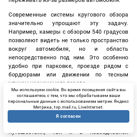
Современные системы кругового обзора
значительно упрощают эту задачу.
Например, камеры с обзором 540 градусов
позволяют видеть не только пространство
вокруг автомобиля, но и область
непосредственно под ним. Это особенно
удобно при парковке, проезде рядом с
бордюрами или движении по тесным
улицам незнакомого города.
Мы используем cookie. Во время посещения сайта вы
соглашаетесь с тем, что мы обрабатываем ваши
Именно такой системой кругового обзора
персональные данные с использованием метрик Яндекс
на 540° оснащен JAC RF8, что делает
Метрика, top.mail.ru, LiveInternet.
управление большим семейным
Я согласен
автомобилем значительно проще как в
путешествии, так и в повседневной