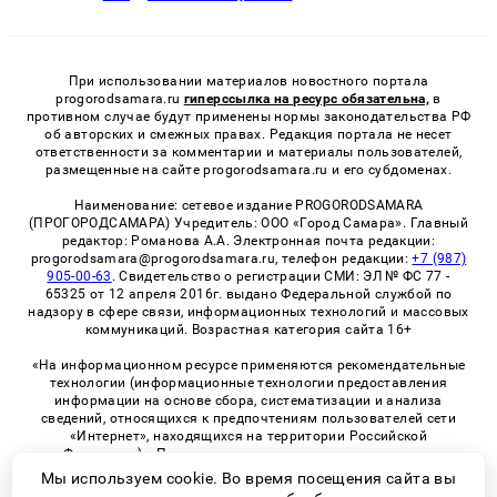
При использовании материалов новостного портала
progorodsamara.ru
гиперссылка на ресурс обязательна,
в
противном случае будут применены нормы законодательства РФ
об авторских и смежных правах. Редакция портала не несет
ответственности за комментарии и материалы пользователей,
размещенные на сайте progorodsamara.ru и его субдоменах.
Наименование: сетевое издание PROGORODSAMARA
(ПРОГОРОДСАМАРА) Учредитель: ООО «Город Самара». Главный
редактор: Романова А.А. Электронная почта редакции:
progorodsamara@progorodsamara.ru, телефон редакции:
+7 (987)
905-00-63
. Свидетельство о регистрации СМИ: ЭЛ № ФС 77 -
65325 от 12 апреля 2016г. выдано Федеральной службой по
надзору в сфере связи, информационных технологий и массовых
коммуникаций. Возрастная категория сайта 16+
«На информационном ресурсе применяются рекомендательные
технологии (информационные технологии предоставления
информации на основе сбора, систематизации и анализа
сведений, относящихся к предпочтениям пользователей сети
«Интернет», находящихся на территории Российской
Федерации)». Правила применения рекомендательных
технологий в виджетах рекламно-обменной сети
«СМИ2» (PDF)
Мы используем cookie. Во время посещения сайта вы