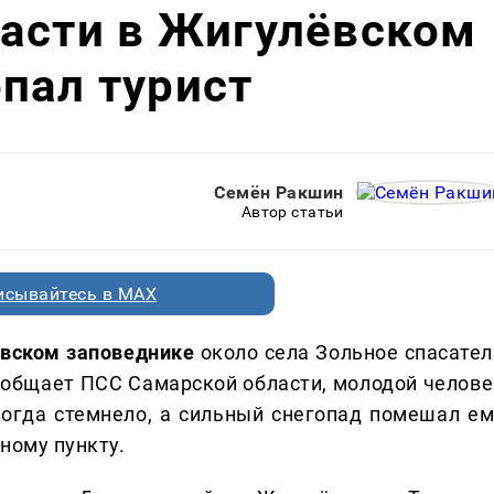
ласти в Жигулёвском
пал турист
Семён Ракшин
Автор статьи
исывайтесь в MAX
лёвском заповеднике
около села Зольное спасател
ообщает ПСС Самарской области, молодой челове
когда стемнело, а сильный снегопад помешал ем
ному пункту.