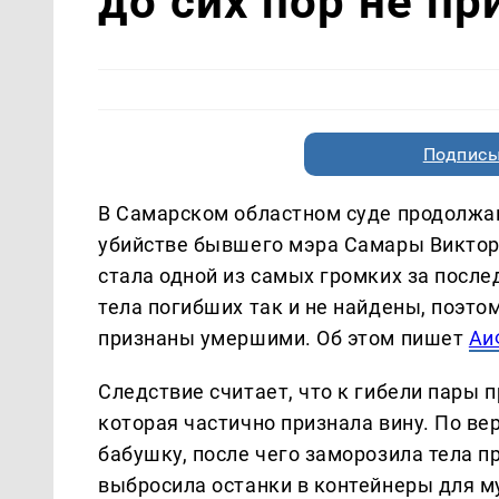
до сих пор не п
Подписы
В Самарском областном суде продолжа
убийстве бывшего мэра Самары Виктора
стала одной из самых громких за послед
тела погибших так и не найдены, поэто
признаны умершими. Об этом пишет
Аи
Следствие считает, что к гибели пары п
которая частично признала вину. По ве
бабушку, после чего заморозила тела п
выбросила останки в контейнеры для му