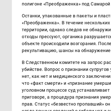
полигоне «Преображенка» под Самарой
Останки, упакованные в пакеты и плас
«Преображенка». В течение нескольких
территории, однако следов не обнаруж
отходы прессуют, органика разрушается
объекте происходили возгорания. После
рекультивацию, шансы на обнаружение 
В Следственном комитете на запрос рас
убийстве. Вопрос о признании супругов
нет, как нет и медицинского заключени
что «факт смерти» и «признание умерш
уголовном процессе суд устанавливает 
приговоре, а процедура признания ум
прав. Статус «безвестно пропавший» 
когда точных сведений о гибели нет и 