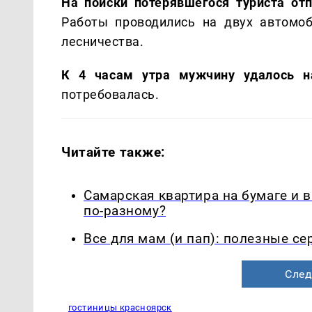
На поиски потерявшегося туриста от
Работы проводились на двух автомоб
лесничества.
К 4 часам утра мужчину удалось н
потребовалась.
Читайте также:
Самарская квартира на бумаге и 
по-разному?
Все для мам (и пап): полезные с
След
гостиницы красноярск