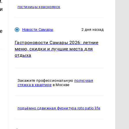
.
гостиницы красноярск
и
Новости Самары
2 дня назад
е
Гастроновости Самары 2026: летние
меню, скидки и лучшие места для
отдыха
Закажите профессиональную
полусухая
стяжка в квартире
в Москве
подьёмно сдвижная фурнитура roto patio life