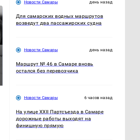
Новости Самары
день назад
Для самарских водных маршрутов
возведут два пассажирских судна
Новости Самары
день назад
Маршрут № 46 в Самаре вновь
Таких событий не
Все новости по
остался без перевозчика
было с 1945: чего
падению вертолета на
ждать всем нам?
Кавказе: читать здесь
Новости Самары
6 часов назад
На улице XXII Партсъезда в Самаре
дорожные работы выходят на
финишную прямую