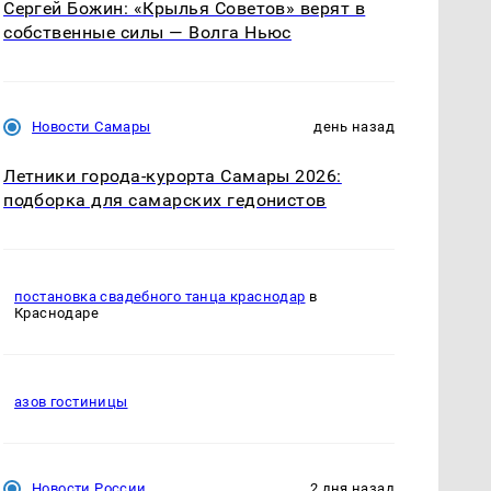
Сергей Божин: «Крылья Советов» верят в
собственные силы — Волга Ньюс
Новости Самары
день назад
Летники города-курорта Самары 2026:
подборка для самарских гедонистов
постановка свадебного танца краснодар
в
Краснодаре
азов гостиницы
Новости России
2 дня назад