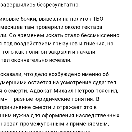
 завершились безрезультатно.
тиковые бочки, вывезли на полигон ТБО
 месяцев там проверили около гектара
или. Со временем искать стало бессмысленно:
 под воздействием грызунов и гниения, на
 того как полигон закрыли и начали
тел окончательно исчезли.
сказали, что дело возбуждено именно об
 умершими остаётся на усмотрение суда: тел
я о смерти. Адвокат Михаил Петров пояснил,
им» — разные юридические понятия. В
причинение смерти и отражает это в
ершим нужна для оформления наследственных
он назвал промежуточным и применяемым,
заявление о признании умершим не