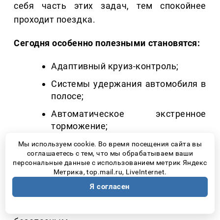
себя часть этих задач, тем спокойнее
проходит поездка.
Сегодня особенно полезными становятся:
Адаптивный круиз-контроль;
Системы удержания автомобиля в
полосе;
Автоматическое экстренное
торможение;
Контроль усталости водителя.
Мы используем cookie. Во время посещения сайта вы
соглашаетесь с тем, что мы обрабатываем ваши
персональные данные с использованием метрик Яндекс
Все эти системы предусмотрены в JAC RF8
Метрика, top.mail.ru, LiveInternet.
и помогают снизить нагрузку на водителя
Я согласен
во время длительных поездок, делая
путешествие более спокойным и