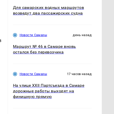
Для самарских водных маршрутов
возведут два пассажирских судна
Новости Самары
день назад
в
Маршрут № 46 в Самаре вновь
остался без перевозчика
Новости Самары
17 часов назад
На улице XXII Партсъезда в Самаре
дорожные работы выходят на
финишную прямую