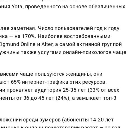
ния Yota, проведенного на основе обезличенных
ее заметная. Число пользователей год к году
фика — на 170%. Наиболее востребованными
gmund Online и Alter, а самой активной группой
Мужчины также услугами онлайн-психологов чаще
рвисами чаще пользуются женщины, они
ают 65% интернет-трафика этих ресурсов.
и проявляет аудитория 25-35 лет (33% от всех
енты от 36 до 45 лет (24%), а замыкает топ-3
ложений среди зумеров (абоненты 14-20 лет
нимание к онлайн-психотерапии растет — за год