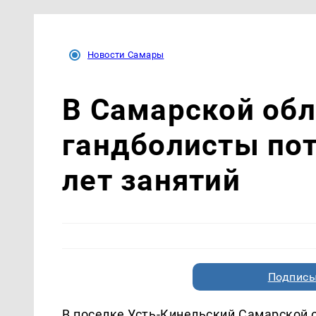
Новости Самары
В Самарской об
гандболисты пот
лет занятий
Подписы
В поселке Усть-Кинельский Самарской