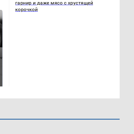
гарнир и даже мясо с хрустящей
корочкой
Таких событий не
Все новости по
было с 1945: чего
падению вертолета на
ждать всем нам?
Кавказе: читать здесь