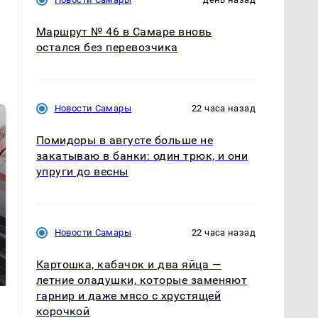
Маршрут № 46 в Самаре вновь
остался без перевозчика
Новости Самары
22 часа назад
Помидоры в августе больше не
закатываю в банки: один трюк, и они
упруги до весны
Новости Самары
22 часа назад
Не ешьте эту
В ОАЭ произошло
готовую еду из
жестокое убийство
Картошка, кабачок и два яйца —
магазина: список
криптомиллионера
летние оладушки, которые заменяют
гарнир и даже мясо с хрустящей
корочкой