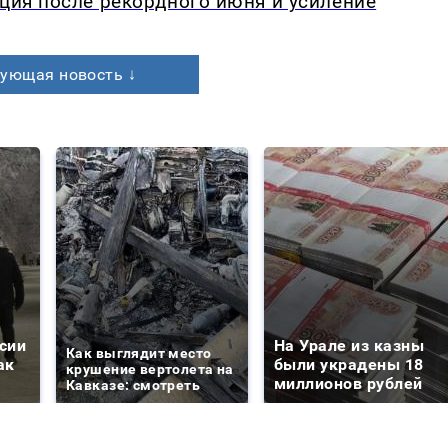
кция после рекордного июня и усиление
ующая новость ↓
сии
На Урале из казны
Как выглядит место
ак
были украдены 18
крушение вертолета на
миллионов рублей
Кавказе: смотреть