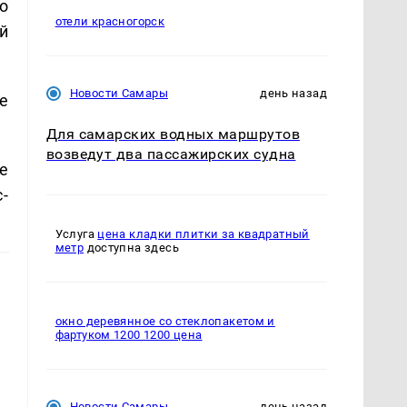
о
отели красногорск
й
Новости Самары
день назад
е
Для самарских водных маршрутов
возведут два пассажирских судна
е
-
Услуга
цена кладки плитки за квадратный
метр
доступна здесь
окно деревянное со стеклопакетом и
фартуком 1200 1200 цена
Новости Самары
день назад