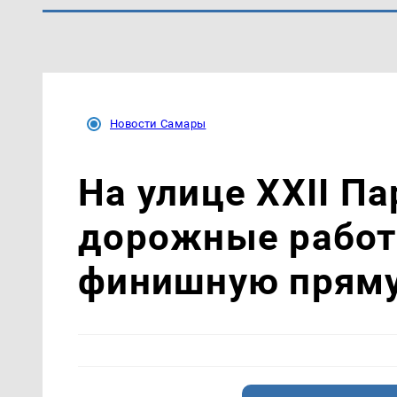
Новости Самары
На улице XXII П
дорожные работ
финишную прям