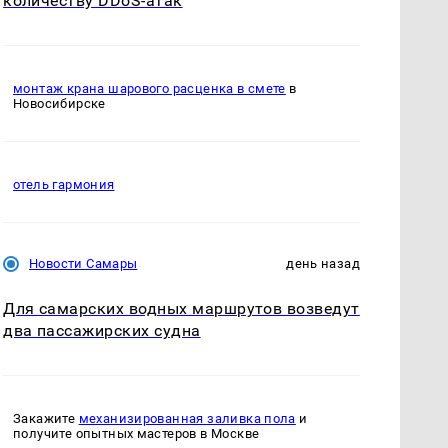
количеству DDoS-атак
монтаж крана шарового расценка в смете
в
Новосибирске
отель гармония
Новости Самары
день назад
Для самарских водных маршрутов возведут
два пассажирских судна
Закажите
механизированная заливка пола
и
получите опытных мастеров в Москве