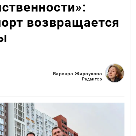
ственности»:
порт возвращается
ы
Варвара Жироухова
Редактор