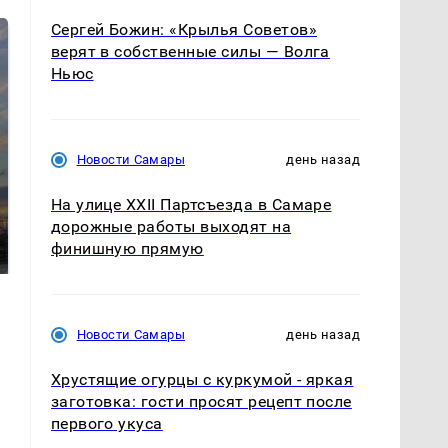
Сергей Божин: «Крылья Советов»
верят в собственные силы — Волга
Ньюс
Новости Самары
день назад
На улице XXII Партсъезда в Самаре
На Урале из казны
Как выглядит место
дорожные работы выходят на
были украдены 18
крушение вертолета на
финишную прямую
миллионов рублей
Кавказе: смотреть
Новости Самары
день назад
Хрустящие огурцы с куркумой - яркая
заготовка: гости просят рецепт после
первого укуса