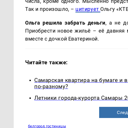
числа, кроме одного. Мысленно предс
Так и произошло, –
цитирует
Ольгу «КТВ
Ольга решила забрать деньги
, а не 
Приобрести новое жильё – её давняя м
вместе с дочкой Еватериной.
Читайте также:
Самарская квартира на бумаге и 
по-разному?
Летники города-курорта Самары 2
След
белгород гостиницы