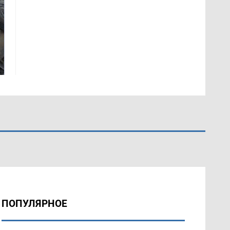
Таких событий не
Все новости по
было с 1945: чего
падению вертолета на
ждать всем нам?
Кавказе: читать здесь
ПОПУЛЯРНОЕ