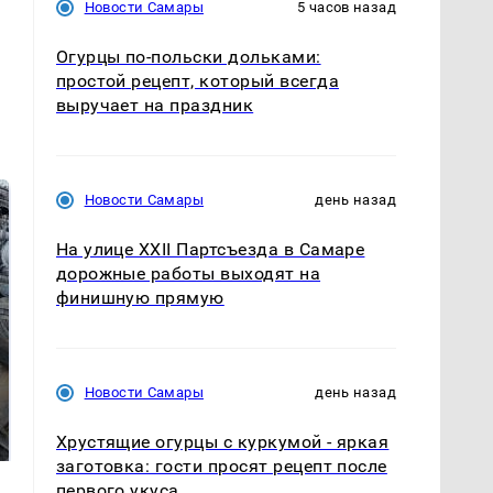
Новости Самары
5 часов назад
Огурцы по‑польски дольками:
простой рецепт, который всегда
выручает на праздник
Новости Самары
день назад
На улице XXII Партсъезда в Самаре
дорожные работы выходят на
финишную прямую
Новости Самары
день назад
Не ешьте эту
В ОАЭ произошло
готовую еду из
жестокое убийство
магазина: список
криптомиллионера
Хрустящие огурцы с куркумой - яркая
заготовка: гости просят рецепт после
первого укуса