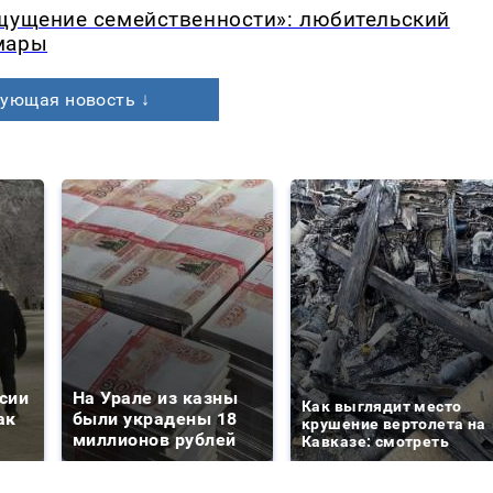
ощущение семейственности»: любительский
мары
ующая новость ↓
сии
На Урале из казны
Как выглядит место
ак
были украдены 18
крушение вертолета на
миллионов рублей
Кавказе: смотреть