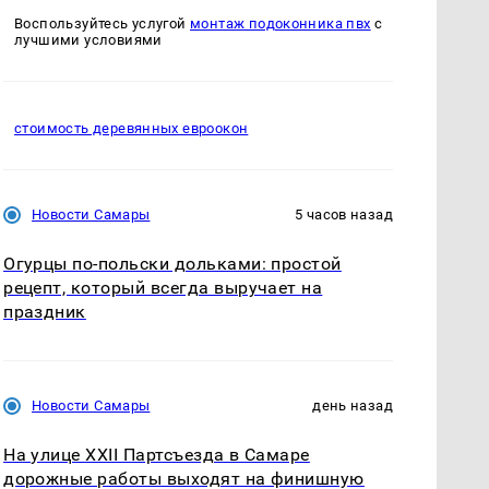
Воспользуйтесь услугой
монтаж подоконника пвх
с
лучшими условиями
стоимость деревянных евроокон
Новости Самары
5 часов назад
Огурцы по‑польски дольками: простой
рецепт, который всегда выручает на
праздник
Новости Самары
день назад
На улице XXII Партсъезда в Самаре
дорожные работы выходят на финишную