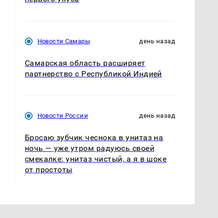
Новости Самары
день назад
Самарская область расширяет
партнерство с Республикой Индией
Новости России
день назад
Бросаю зубчик чеснока в унитаз на
ночь — уже утром радуюсь своей
смекалке: унитаз чистый, а я в шоке
от простоты