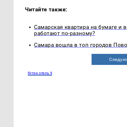
Читайте также:
Самарская квартира на бумаге и 
работают по-разному?
Самара вошла в топ городов Пово
Следую
бутик отель 9