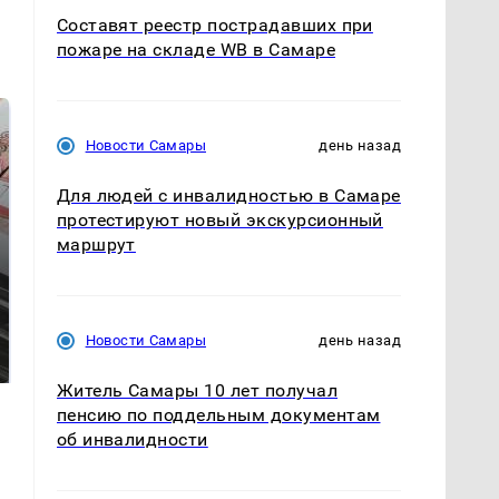
Составят реестр пострадавших при
пожаре на складе WB в Самаре
Новости Самары
день назад
Для людей с инвалидностью в Самаре
протестируют новый экскурсионный
маршрут
Не ешьте эту
В ОАЭ произошло
готовую еду из
жестокое убийство
Новости Самары
день назад
магазина: список
криптомиллионера
Житель Самары 10 лет получал
пенсию по поддельным документам
об инвалидности