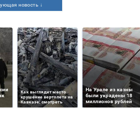
ующая новость ↓
сии
На Урале из казны
Как выглядит место
ак
были украдены 18
крушение вертолета на
миллионов рублей
Кавказе: смотреть