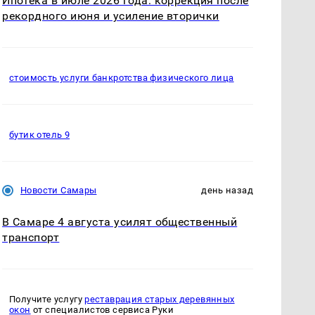
Ипотека в июле 2026 года: коррекция после
рекордного июня и усиление вторички
стоимость услуги банкротства физического лица
бутик отель 9
Новости Самары
день назад
В Самаре 4 августа усилят общественный
транспорт
Получите услугу
реставрация старых деревянных
окон
от специалистов сервиса Руки