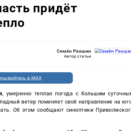
асть придёт
епло
Семён Ракшин
Автор статьи
исывайтесь в MAX
я
, умеренно теплая погода с большим суточны
падный ветер поменяет своё направление на юго
вать. Об этом сообщают синоптики Приволжског