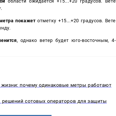
ой
области ожидается +15...+20 градусов. Вете
.
ометра покажет
отметку +15...+20 градусов. Вете
унду.
менится
, однако ветер будет юго-восточным, 4-
в жизни: почему одинаковые метры работают
а решений сотовых операторов для защиты