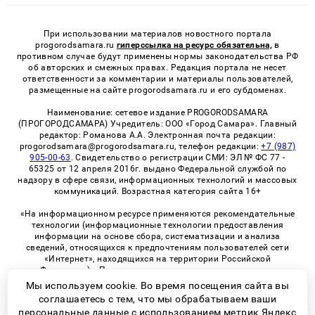
При использовании материалов новостного портала
progorodsamara.ru
гиперссылка на ресурс обязательна,
в
противном случае будут применены нормы законодательства РФ
об авторских и смежных правах. Редакция портала не несет
ответственности за комментарии и материалы пользователей,
размещенные на сайте progorodsamara.ru и его субдоменах.
Наименование: сетевое издание PROGORODSAMARA
(ПРОГОРОДСАМАРА) Учредитель: ООО «Город Самара». Главный
редактор: Романова А.А. Электронная почта редакции:
progorodsamara@progorodsamara.ru, телефон редакции:
+7 (987)
905-00-63
. Свидетельство о регистрации СМИ: ЭЛ № ФС 77 -
65325 от 12 апреля 2016г. выдано Федеральной службой по
надзору в сфере связи, информационных технологий и массовых
коммуникаций. Возрастная категория сайта 16+
«На информационном ресурсе применяются рекомендательные
технологии (информационные технологии предоставления
информации на основе сбора, систематизации и анализа
сведений, относящихся к предпочтениям пользователей сети
«Интернет», находящихся на территории Российской
Федерации)». Правила применения рекомендательных
технологий в виджетах рекламно-обменной сети
«СМИ2» (PDF)
Мы используем cookie. Во время посещения сайта вы
соглашаетесь с тем, что мы обрабатываем ваши
персональные данные с использованием метрик Яндекс