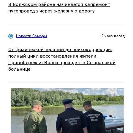
В Волжском районе начинается капремонт
путепровода через железную дорогу
Новости Самары
2 часа назад
От физической терапии до психокоррекции:
полный цикл восстановления жители
Правобережья Волги проходят в Сызранской
больнице