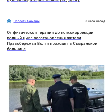
Новости Самары
3 часа назад
От физической терапии до психокоррекции:
полный цикл восстановления жители
Правобережья Волги проходят в Сызранской
больнице