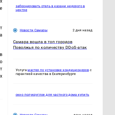
х
забронировать отель в казани недорого в
е
центре
т
Новости Самары
2 дня назад
а
Самара вошла в топ городов
Поволжья по количеству DDoS-атак
в
о
ут
Услуга
мастер по установке кондиционеров
с
гарантией качества в Екатеринбурге
ах
окно полукруглое для частного дома купить
Новости Самары
день назад