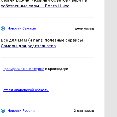
Сергей Божин: «Крылья Советов» верят в
собственные силы — Волга Ньюс
Новости Самары
день назад
Все для мам (и пап): полезные сервисы
Самары для родительства
гравировка на телефоне
в Краснодаре
отели ивановской области
Новости России
2 дня назад