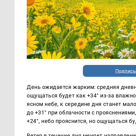
Подписы
День ожидается жарким: средняя дневн
ощущаться будет как +34° из-за влажно
ясном небе, к середине дня станет мал
до +31° при облачности с прояснениями
+24°, небо прояснится, но ощущаться бу
Ветер в течение дня меняет направление