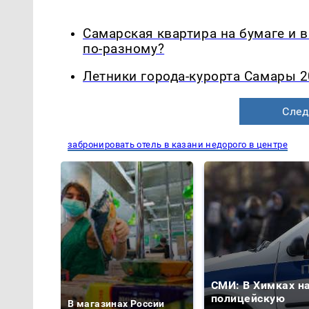
Самарская квартира на бумаге и 
по-разному?
Летники города-курорта Самары 2
След
забронировать отель в казани недорого в центре
СМИ: В Химках н
полицейскую
В магазинах России