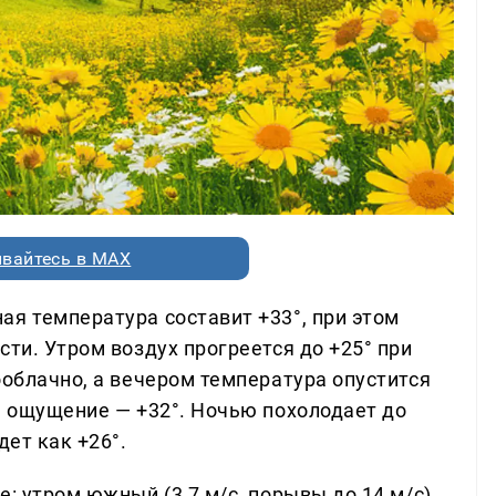
вайтесь в MAX
ая температура составит +33°, при этом
сти. Утром воздух прогреется до +25° при
ооблачно, а вечером температура опустится
, ощущение — +32°. Ночью похолодает до
дет как +26°.
: утром южный (3,7 м/с, порывы до 14 м/с),