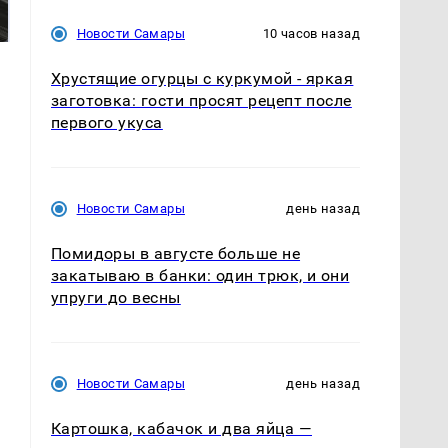
никто не ждал: как
крушение вертолета на
так?!
Кавказе: смотреть
Новости Самары
10 часов назад
Хрустящие огурцы с куркумой - яркая
заготовка: гости просят рецепт после
первого укуса
Новости Самары
день назад
Помидоры в августе больше не
закатываю в банки: один трюк, и они
упруги до весны
Новости Самары
день назад
Картошка, кабачок и два яйца —