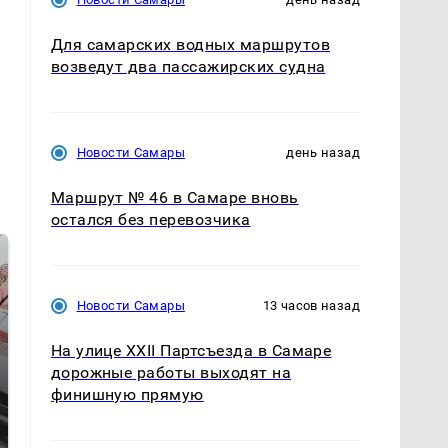
Для самарских водных маршрутов
возведут два пассажирских судна
Новости Самары
день назад
Маршрут № 46 в Самаре вновь
остался без перевозчика
Новости Самары
13 часов назад
На улице XXII Партсъезда в Самаре
дорожные работы выходят на
финишную прямую
Такую зиму в России
Как выглядит место