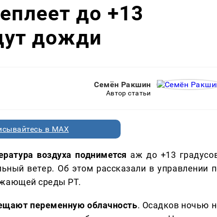
теплеет до +13
дут дожди
Семён Ракшин
Автор статьи
исывайтесь в MAX
ература воздуха поднимется
аж до +13 градусов
ьный ветер. Об этом рассказали в управлении п
ужающей среды РТ.
 обещают переменную облачность
. Осадков ночью н