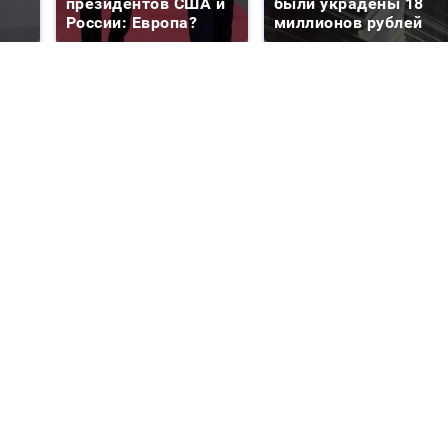
президентов США и
были украдены 18
России: Европа?
миллионов рублей