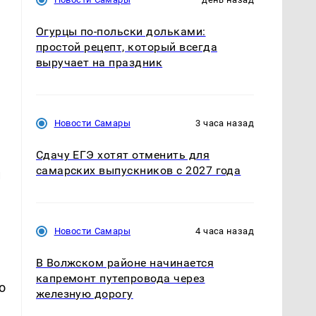
Огурцы по‑польски дольками:
простой рецепт, который всегда
выручает на праздник
Новости Самары
3 часа назад
Сдачу ЕГЭ хотят отменить для
самарских выпускников с 2027 года
й
Новости Самары
4 часа назад
В Волжском районе начинается
капремонт путепровода через
о
железную дорогу