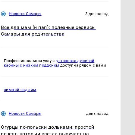
Новости Самары
3 дня назад
Все для мам (и пап): полезные сервисы
Самары для родительства
Профессиональная услуга
установка душевой
кабины с низким поддоном
доступна рядом с вами
зимний сад зим
Новости Самары
день назад
Огурцы по‑польски дольками: простой
рецепт, который всегда выручает на