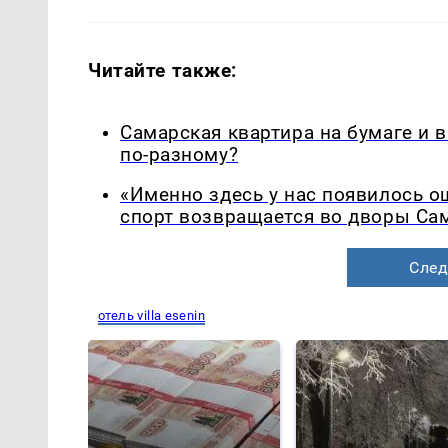
Читайте также:
Самарская квартира на бумаге и 
по-разному?
«Именно здесь у нас появилось 
спорт возвращается во дворы Са
След
отель villa esenin