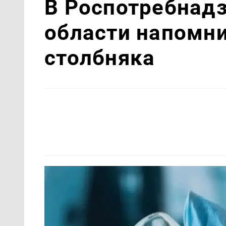
В Роспотребнад
области напомн
столбняка