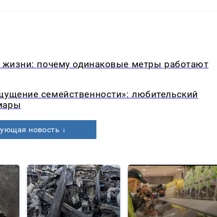
в жизни: почему одинаковые метры работают
ощущение семейственности»: любительский
мары
ующая новость ↓