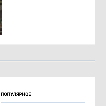
В ОАЭ произошло
Все новости по
жестокое убийство
падению вертолета на
криптомиллионера
Кавказе: читать здесь
ПОПУЛЯРНОЕ