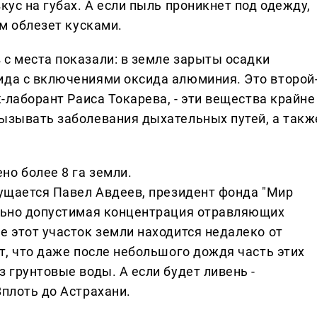
кус на губах. А если пыль проникнет под одежду,
ом облезет кусками.
 с места показали: в земле зарыты осадки
ида с включениями оксида алюминия. Это второй
к-лаборант Раиса Токарева, - эти вещества крайне
вызывать заболевания дыхательных путей, а такж
но более 8 га земли.
мущается Павел Авдеев, президент фонда "Мир
ельно допустимая концентрация отравляющих
е этот участок земли находится недалеко от
ит, что даже после небольшого дождя часть этих
з грунтовые воды. А если будет ливень -
Вплоть до Астрахани.