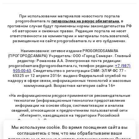
При использовании материалов новостного портала
progorodsamara.ru
гиперссылка на ресурс обязательна,
в
противном случае будут применены нормы законодательства РФ
об авторских и смежных правах. Редакция портала не несет
ответственности за комментарии и материалы пользователей,
размещенные на сайте progorodsamara.ru и его субдоменах.
Наименование: сетевое издание PROGORODSAMARA
(ПРОГОРОДСАМАРА) Учредитель: ООО «Город Самара». Главный
редактор: Романова А.А. Электронная почта редакции:
progorodsamara@progorodsamara.ru, телефон редакции:
+7 (987)
905-00-63
. Свидетельство о регистрации СМИ: ЭЛ № ФС 77 -
65325 от 12 апреля 2016г. выдано Федеральной службой по
надзору в сфере связи, информационных технологий и массовых
коммуникаций. Возрастная категория сайта 16+
«На информационном ресурсе применяются рекомендательные
технологии (информационные технологии предоставления
информации на основе сбора, систематизации и анализа
сведений, относящихся к предпочтениям пользователей сети
«Интернет», находящихся на территории Российской
Федерации)». Правила применения рекомендательных
технологий в виджетах рекламно-обменной сети
«СМИ2» (PDF)
Мы используем cookie. Во время посещения сайта вы
соглашаетесь с тем, что мы обрабатываем ваши