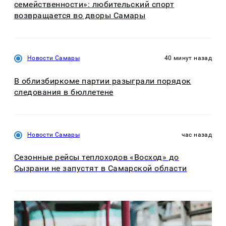
семейственности»: любительский спорт
возвращается во дворы Самары
Новости Самары
40 минут назад
В облизбиркоме партии разыграли порядок
следования в бюллетене
Новости Самары
час назад
Сезонные рейсы теплоходов «Восход» до
Сызрани не запустят в Самарской области