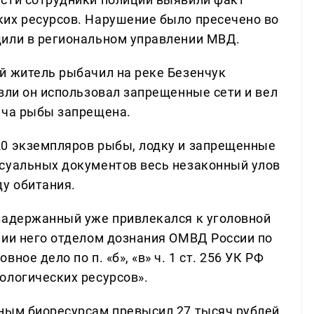
их ресурсов. Нарушение было пресечено во
щили в региональном управлении МВД.
й житель рыбачил на реке Безенчук
вли он использовал запрещенные сети и вел
ыча рыбы запрещена.
20 экземпляров рыбы, лодку и запрещенные
ссуальных документов весь незаконный улов
ду обитания.
задержанный уже привлекался к уголовной
нии него отделом дознания ОМВД России по
ое дело по п. «б», «в» ч. 1 ст. 256 УК РФ
ологических ресурсов».
ным биоресурсам превысил 27 тысяч рублей.