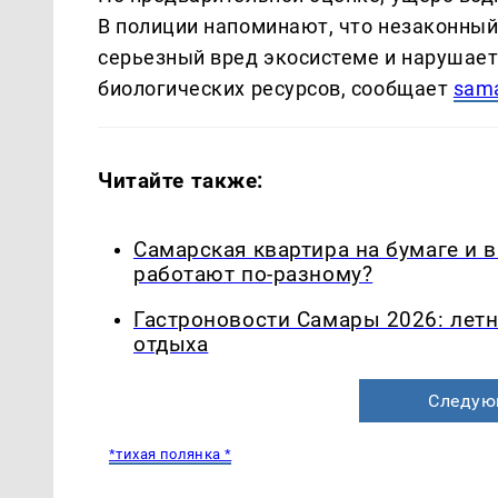
В полиции напоминают, что незаконный
серьезный вред экосистеме и нарушает
биологических ресурсов, сообщает
sama
Читайте также:
Самарская квартира на бумаге и 
работают по-разному?
Гастроновости Самары 2026: летн
отдыха
Следую
*тихая полянка *