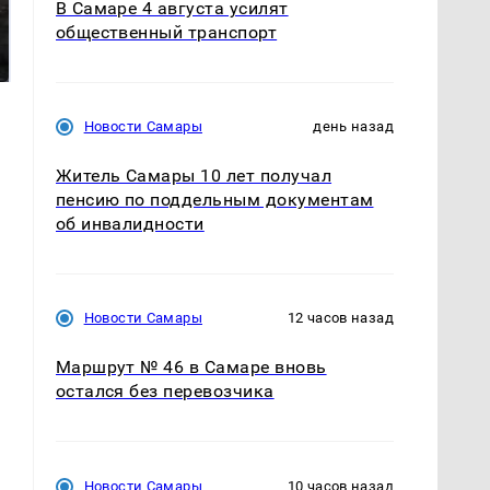
В Самаре 4 августа усилят
Таких событий не
В магазинах России
общественный транспорт
было с 1945: чего
ажиотаж из-за этого
ждать всем нам?
продукта: что купить?
Новости Самары
день назад
Житель Самары 10 лет получал
пенсию по поддельным документам
об инвалидности
Новости Самары
12 часов назад
Маршрут № 46 в Самаре вновь
остался без перевозчика
Новости Самары
10 часов назад