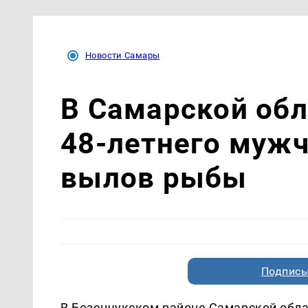
Новости Самары
В Самарской об
48-летнего мужч
вылов рыбы
Подписы
В Безенчукском районе Самарской обла