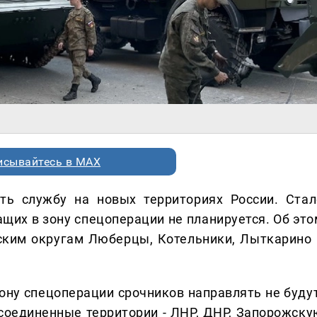
исывайтесь в MAX
ть службу на новых территориях России. Стал
ащих в зону спецоперации не планируется. Об это
ским округам Люберцы, Котельники, Лыткарино 
 зону спецоперации срочников направлять не буду
исоединенные территории - ЛНР, ДНР, Запорожску