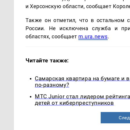
и Херсонскую области, сообщает Корол
Также он отметил, что в остальном 
России. Не исключена служба и при
областях, сообщает
m.ura.news
.
Читайте также:
Самарская квартира на бумаге и 
по-разному?
МТС Junior стал лидером рейтинг
детей от киберпреступников
След