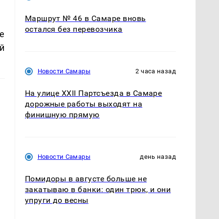
Маршрут № 46 в Самаре вновь
остался без перевозчика
е
й
Новости Самары
2 часа назад
На улице XXII Партсъезда в Самаре
дорожные работы выходят на
финишную прямую
Новости Самары
день назад
Помидоры в августе больше не
закатываю в банки: один трюк, и они
упруги до весны