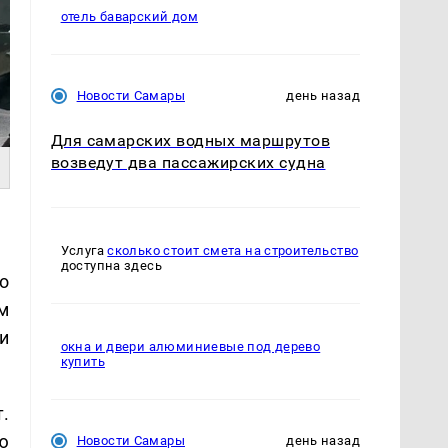
отель баварский дом
Новости Самары
день назад
Для самарских водных маршрутов
возведут два пассажирских судна
Услуга
сколько стоит смета на строительство
доступна здесь
о
м
и
окна и двери алюминиевые под дерево
купить
т.
ю
Новости Самары
день назад