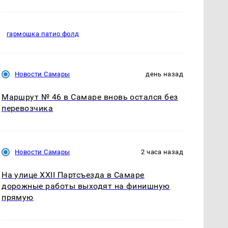
гармошка патио фолд
Новости Самары
день назад
Маршрут № 46 в Самаре вновь остался без
перевозчика
Новости Самары
2 часа назад
На улице XXII Партсъезда в Самаре
дорожные работы выходят на финишную
прямую