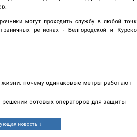
ев.
срочники могут проходить службу в любой точк
граничных регионах - Белгородской и Курско
в жизни: почему одинаковые метры работают
а решений сотовых операторов для защиты
ующая новость ↓