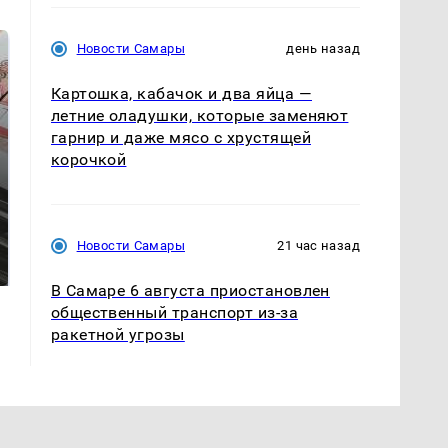
Новости Самары
день назад
Картошка, кабачок и два яйца —
летние оладушки, которые заменяют
гарнир и даже мясо с хрустящей
корочкой
Такую зиму в России
Как выглядит место
Новости Самары
21 час назад
никто не ждал: как
крушение вертолета на
так?!
Кавказе: смотреть
В Самаре 6 августа приостановлен
общественный транспорт из-за
ракетной угрозы