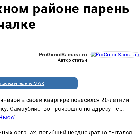
ном районе парень
чалке
ProGorodSamara.ru
Автор статьи
исывайтесь в MAX
нваря в своей квартире повесился 20-летний
лку. Самоубийство произошло по адресу пер.
 Ньюс
".
ьных органах, погибший неоднократно пытался