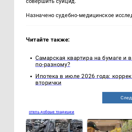
совершить суицид.
Назначено судебно-медицинское исслед
Читайте также:
Самарская квартира на бумаге и 
по-разному?
Ипотека в июле 2026 года: корре
вторички
След
отель добрые традиции