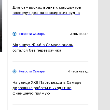
Для самарских водных маршрутов
возведут два пассажирских судна
Новости Самары
день назад
Таких событий не
На Урале из казны
было с 1945: чего
были украдены 18
Маршрут № 46 в Самаре вновь
ждать всем нам?
миллионов рублей
остался без перевозчика
Новости Самары
4 часа назад
На улице XXII Партсъезда в Самаре
дорожные работы выходят на
финишную прямую