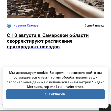
Новости Самары
6 дней назад
С 10 августа в Самарской области
скорректируют расписание
пригородных поездов
Мы используем cookie. Во время посещения сайта вы
ремонт квартир эконом класса цены
в Москве
соглашаетесь с тем, что мы обрабатываем ваши
персональные данные с использованием метрик Яндекс
Услуга
принтер ремонт
доступна в Нижнем Новгороде
Метрика, top.mail.ru, LiveInternet.
двухрамные стеклопакеты
Я согласен
cosmos izhevsk hotel