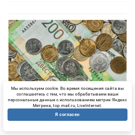
Мы используем cookie. Во время посещения сайта вы
соглашаетесь с тем, что мы обрабатываем ваши
Новости Самары
3 дня назад
персональные данные с использованием метрик Яндекс
Метрика, top.mail.ru, LiveInternet.
Житель Самары 10 лет получал пенсию
по поддельным документам об
Я согласен
инвалидности