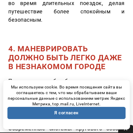
во время длительных поездок, делая
путешествие более спокойным и
безопасным.
4. МАНЕВРИРОВАТЬ
ДОЛЖНО БЫТЬ ЛЕГКО ДАЖЕ
В НЕЗНАКОМОМ ГОРОДЕ
Практически любое большое путешествие
Мы используем cookie. Во время посещения сайта вы
заканчивается поиском парковки. Узкие
соглашаетесь с тем, что мы обрабатываем ваши
улицы, гостиничные дворы, туристические
персональные данные с использованием метрик Яндекс
Метрика, top.mail.ru, LiveInternet.
центры – именно здесь многие начинают
Я согласен
переживать из-за размеров автомобиля.
Современные системы кругового обзора