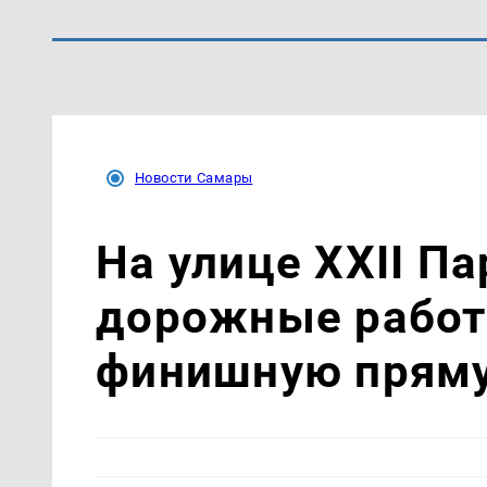
Новости Самары
На улице XXII П
дорожные работ
финишную прям