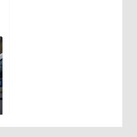
Где будет встреча
Такую зиму в России
президентов США и
никто не ждал: как
России: Европа?
так?!