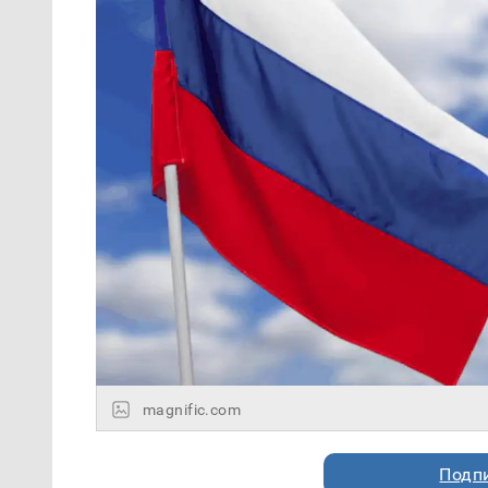
magnific.com
Подп