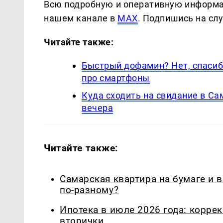
Всю подробную и оперативную информа
нашем канале в
MAX
. Подпишись на сл
Читайте также:
Быстрый дофамин? Нет, спасиб
про смартфоны
Куда сходить на свидание в С
вечера
Читайте также:
Самарская квартира на бумаге и 
по-разному?
Ипотека в июле 2026 года: корре
вторички