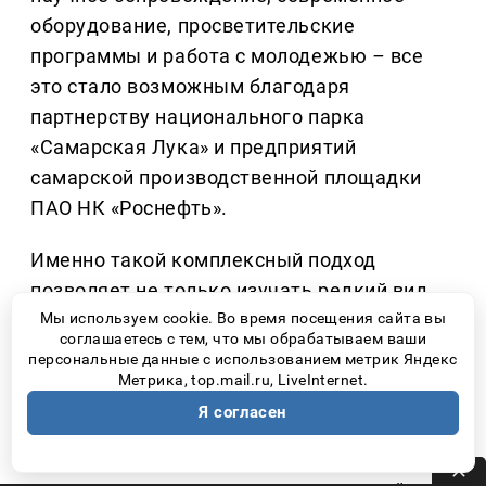
оборудование, просветительские
программы и работа с молодежью
–
все
это стало возможным благодаря
партнерству национального парка
«Самарская Лука» и предприятий
самарской производственной площадки
ПАО НК «Роснефть».
Именно такой комплексный подход
позволяет не только изучать редкий вид,
но и создавать вокруг него сообщество
Мы используем cookie. Во время посещения сайта вы
соглашаетесь с тем, что мы обрабатываем ваши
людей, понимающих, что природа
персональные данные с использованием метрик Яндекс
нуждается не столько в громких словах,
Метрика, top.mail.ru, LiveInternet.
сколько в ответственном отношении
Я согласен
каждого человека.