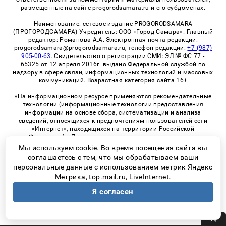
размещенные на сайте progorodsamara.ru и его субдоменах.
Наименование: сетевое издание PROGORODSAMARA
(ПРОГОРОДСАМАРА) Учредитель: ООО «Город Самара». Главный
редактор: Романова А.А. Электронная почта редакции:
progorodsamara@progorodsamara.ru, телефон редакции:
+7 (987)
905-00-63
. Свидетельство о регистрации СМИ: ЭЛ № ФС 77 -
65325 от 12 апреля 2016г. выдано Федеральной службой по
надзору в сфере связи, информационных технологий и массовых
коммуникаций. Возрастная категория сайта 16+
«На информационном ресурсе применяются рекомендательные
технологии (информационные технологии предоставления
информации на основе сбора, систематизации и анализа
сведений, относящихся к предпочтениям пользователей сети
«Интернет», находящихся на территории Российской
Федерации)». Правила применения рекомендательных
технологий в виджетах рекламно-обменной сети
«СМИ2» (PDF)
Мы используем cookie. Во время посещения сайта вы
соглашаетесь с тем, что мы обрабатываем ваши
персональные данные с использованием метрик Яндекс
Метрика, top.mail.ru, LiveInternet.
© 2026 «ProGorodSamara» | Все права защищены
Я согласен
Возрастная категория сайта 16+
Политика конфиденциальности