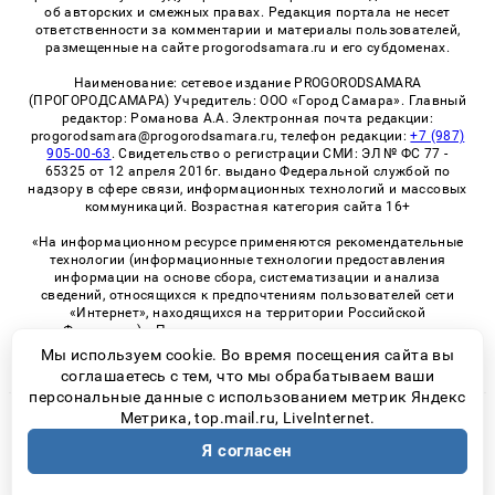
об авторских и смежных правах. Редакция портала не несет
ответственности за комментарии и материалы пользователей,
размещенные на сайте progorodsamara.ru и его субдоменах.
Наименование: сетевое издание PROGORODSAMARA
(ПРОГОРОДСАМАРА) Учредитель: ООО «Город Самара». Главный
редактор: Романова А.А. Электронная почта редакции:
progorodsamara@progorodsamara.ru, телефон редакции:
+7 (987)
905-00-63
. Свидетельство о регистрации СМИ: ЭЛ № ФС 77 -
65325 от 12 апреля 2016г. выдано Федеральной службой по
надзору в сфере связи, информационных технологий и массовых
коммуникаций. Возрастная категория сайта 16+
«На информационном ресурсе применяются рекомендательные
технологии (информационные технологии предоставления
информации на основе сбора, систематизации и анализа
сведений, относящихся к предпочтениям пользователей сети
«Интернет», находящихся на территории Российской
Федерации)». Правила применения рекомендательных
технологий в виджетах рекламно-обменной сети
«СМИ2» (PDF)
Мы используем cookie. Во время посещения сайта вы
соглашаетесь с тем, что мы обрабатываем ваши
персональные данные с использованием метрик Яндекс
Метрика, top.mail.ru, LiveInternet.
© 2026 «ProGorodSamara» | Все права защищены
Я согласен
Возрастная категория сайта 16+
Политика конфиденциальности