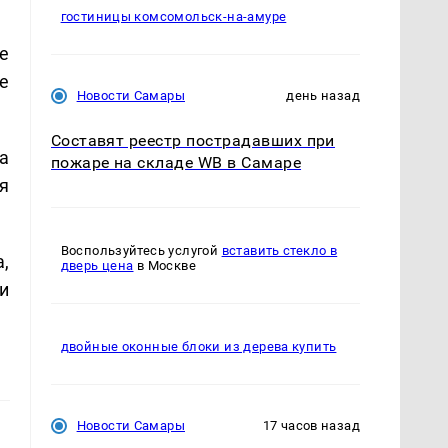
гостиницы комсомольск-на-амуре
е
е
Новости Самары
день назад
Составят реестр пострадавших при
а
пожаре на складе WB в Самаре
я
Воспользуйтесь услугой
вставить стекло в
,
дверь цена
в Москве
и
двойные оконные блоки из дерева купить
Новости Самары
17 часов назад