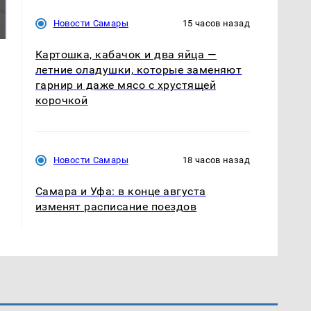
Все новости по
было с 1945: чего
падению вертолета на
Новости Самары
15 часов назад
ждать всем нам?
Кавказе: читать здесь
Картошка, кабачок и два яйца —
летние оладушки, которые заменяют
гарнир и даже мясо с хрустящей
корочкой
Новости Самары
18 часов назад
Самара и Уфа: в конце августа
изменят расписание поездов