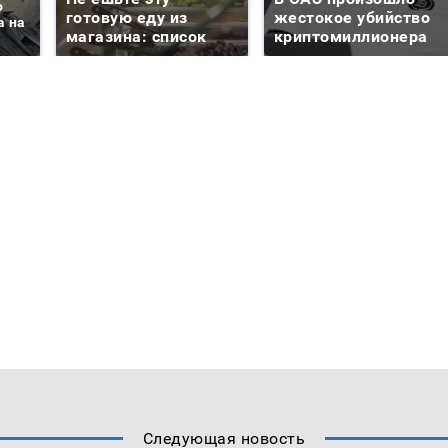
о
готовую еду из
жестокое убийство
а на
магазина: список
криптомиллионера
Следующая новость