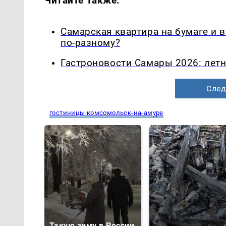
Читайте также:
Самарская квартира на бумаге и 
по-разному?
Гастроновости Самары 2026: летн
След
гостиницы комсомольск-на-амуре
Такую зиму в России