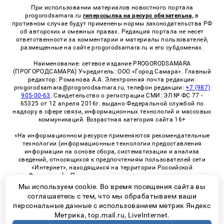
При использовании материалов новостного портала
progorodsamara.ru
гиперссылка на ресурс обязательна,
в
противном случае будут применены нормы законодательства РФ
об авторских и смежных правах. Редакция портала не несет
ответственности за комментарии и материалы пользователей,
размещенные на сайте progorodsamara.ru и его субдоменах.
Наименование: сетевое издание PROGORODSAMARA
(ПРОГОРОДСАМАРА) Учредитель: ООО «Город Самара». Главный
редактор: Романова А.А. Электронная почта редакции:
progorodsamara@progorodsamara.ru, телефон редакции:
+7 (987)
905-00-63
. Свидетельство о регистрации СМИ: ЭЛ № ФС 77 -
65325 от 12 апреля 2016г. выдано Федеральной службой по
надзору в сфере связи, информационных технологий и массовых
коммуникаций. Возрастная категория сайта 16+
«На информационном ресурсе применяются рекомендательные
технологии (информационные технологии предоставления
информации на основе сбора, систематизации и анализа
сведений, относящихся к предпочтениям пользователей сети
«Интернет», находящихся на территории Российской
Федерации)». Правила применения рекомендательных
технологий в виджетах рекламно-обменной сети
«СМИ2» (PDF)
Мы используем cookie. Во время посещения сайта вы
соглашаетесь с тем, что мы обрабатываем ваши
персональные данные с использованием метрик Яндекс
Метрика, top.mail.ru, LiveInternet.
© 2026 «ProGorodSamara» | Все права защищены