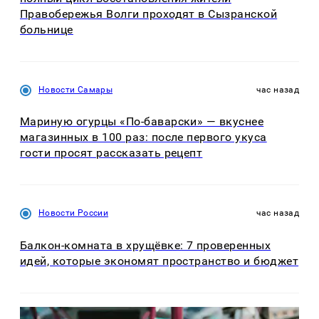
Правобережья Волги проходят в Сызранской
больнице
Новости Самары
час назад
Мариную огурцы «По-баварски» — вкуснее
магазинных в 100 раз: после первого укуса
гости просят рассказать рецепт
Новости России
час назад
Балкон-комната в хрущёвке: 7 проверенных
идей, которые экономят пространство и бюджет