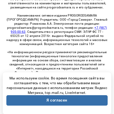
ответственности за комментарии и материалы пользователей,
размещенные на сайте progorodsamara.ru и его субдоменах.
Наименование: сетевое издание PROGORODSAMARA
(ПРОГОРОДСАМАРА) Учредитель: ООО «Город Самара». Главный
редактор: Романова А.А. Электронная почта редакции:
progorodsamara@progorodsamara.ru, телефон редакции:
+7 (987)
905-00-63
. Свидетельство о регистрации СМИ: ЭЛ № ФС 77 -
65325 от 12 апреля 2016г. выдано Федеральной службой по
надзору в сфере связи, информационных технологий и массовых
коммуникаций. Возрастная категория сайта 16+
«На информационном ресурсе применяются рекомендательные
технологии (информационные технологии предоставления
информации на основе сбора, систематизации и анализа
сведений, относящихся к предпочтениям пользователей сети
«Интернет», находящихся на территории Российской
Федерации)». Правила применения рекомендательных
технологий в виджетах рекламно-обменной сети
«СМИ2» (PDF)
Мы используем cookie. Во время посещения сайта вы
соглашаетесь с тем, что мы обрабатываем ваши
персональные данные с использованием метрик Яндекс
Метрика, top.mail.ru, LiveInternet.
© 2026 «ProGorodSamara» | Все права защищены
Я согласен
Возрастная категория сайта 16+
Политика конфиденциальности