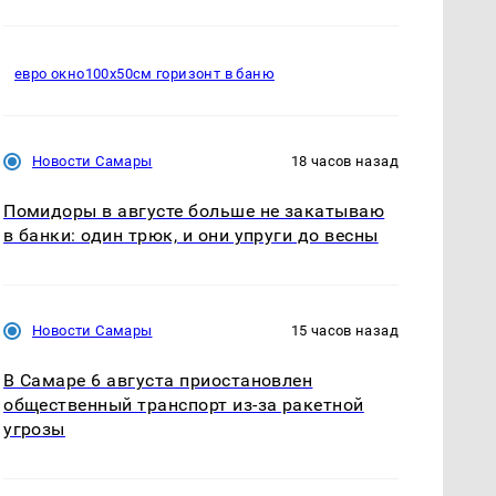
евро окно100х50см горизонт в баню
Новости Самары
18 часов назад
Помидоры в августе больше не закатываю
в банки: один трюк, и они упруги до весны
Новости Самары
15 часов назад
В Самаре 6 августа приостановлен
общественный транспорт из-за ракетной
угрозы