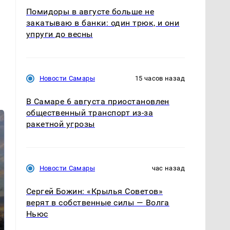
Помидоры в августе больше не
закатываю в банки: один трюк, и они
упруги до весны
Новости Самары
15 часов назад
В Самаре 6 августа приостановлен
общественный транспорт из-за
ракетной угрозы
Новости Самары
час назад
Сергей Божин: «Крылья Советов»
СМИ: В Химках на
верят в собственные силы — Волга
полицейскую
Ньюс
В магазинах России
машину напали и
ажиотаж из-за этого