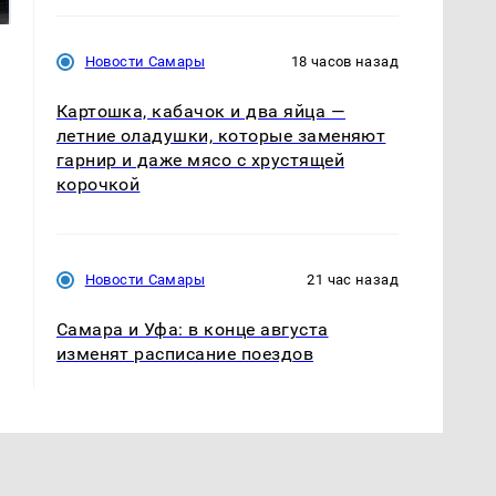
подожгли.
продукта: что купить?
Новости Самары
18 часов назад
Картошка, кабачок и два яйца —
летние оладушки, которые заменяют
гарнир и даже мясо с хрустящей
корочкой
Новости Самары
21 час назад
Самара и Уфа: в конце августа
изменят расписание поездов