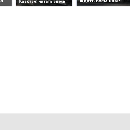
ра
ждать всем нам?
Кавказе: читать здесь