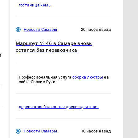
гостиница кемь
Новости Самары
20 часов назад
Маршрут № 46 в Самаре вновь
остался без перевозчика
и
Профессиональная услуга
сборка люстры
на
сайте Сервис Руки
я
деревянная балконная дверь сдаижная
Новости Самары
18 часов назад