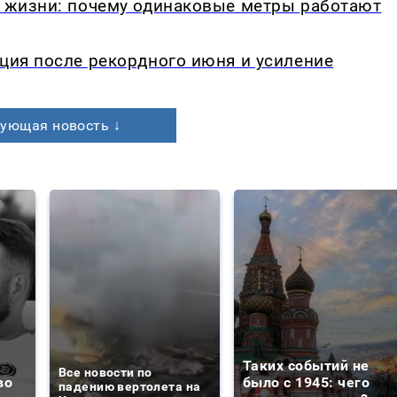
в жизни: почему одинаковые метры работают
кция после рекордного июня и усиление
ующая новость ↓
Таких событий не
Все новости по
во
было с 1945: чего
падению вертолета на