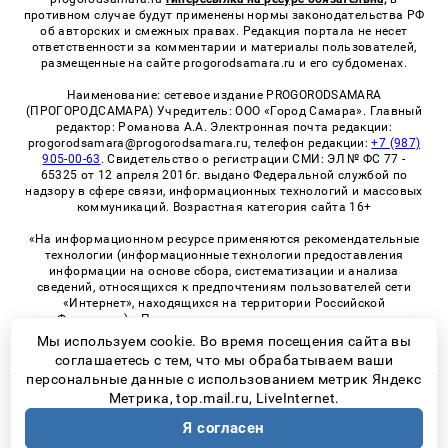
противном случае будут применены нормы законодательства РФ
об авторских и смежных правах. Редакция портала не несет
ответственности за комментарии и материалы пользователей,
размещенные на сайте progorodsamara.ru и его субдоменах.
Наименование: сетевое издание PROGORODSAMARA
(ПРОГОРОДСАМАРА) Учредитель: ООО «Город Самара». Главный
редактор: Романова А.А. Электронная почта редакции:
progorodsamara@progorodsamara.ru, телефон редакции:
+7 (987)
905-00-63
. Свидетельство о регистрации СМИ: ЭЛ № ФС 77 -
65325 от 12 апреля 2016г. выдано Федеральной службой по
надзору в сфере связи, информационных технологий и массовых
коммуникаций. Возрастная категория сайта 16+
«На информационном ресурсе применяются рекомендательные
технологии (информационные технологии предоставления
информации на основе сбора, систематизации и анализа
сведений, относящихся к предпочтениям пользователей сети
«Интернет», находящихся на территории Российской
Федерации)». Правила применения рекомендательных
технологий в виджетах рекламно-обменной сети
«СМИ2» (PDF)
Мы используем cookie. Во время посещения сайта вы
соглашаетесь с тем, что мы обрабатываем ваши
персональные данные с использованием метрик Яндекс
Метрика, top.mail.ru, LiveInternet.
© 2026 «ProGorodSamara» | Все права защищены
Я согласен
Возрастная категория сайта 16+