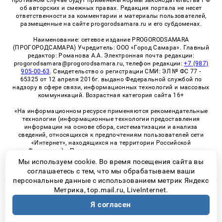
об авторских и смежных правах. Редакция портала не несет
ответственности за комментарии и материалы пользователей,
размещенные на сайте progorodsamara.ru и его субдоменах.
Наименование: сетевое издание PROGORODSAMARA
(ПРОГОРОДСАМАРА) Учредитель: ООО «Город Самара». Главный
редактор: Романова А.А. Электронная почта редакции:
progorodsamara@progorodsamara.ru, телефон редакции:
+7 (987)
905-00-63
. Свидетельство о регистрации СМИ: ЭЛ № ФС 77 -
65325 от 12 апреля 2016г. выдано Федеральной службой по
надзору в сфере связи, информационных технологий и массовых
коммуникаций. Возрастная категория сайта 16+
«На информационном ресурсе применяются рекомендательные
технологии (информационные технологии предоставления
информации на основе сбора, систематизации и анализа
сведений, относящихся к предпочтениям пользователей сети
«Интернет», находящихся на территории Российской
Федерации)». Правила применения рекомендательных
технологий в виджетах рекламно-обменной сети
«СМИ2» (PDF)
Мы используем cookie. Во время посещения сайта вы
соглашаетесь с тем, что мы обрабатываем ваши
персональные данные с использованием метрик Яндекс
Метрика, top.mail.ru, LiveInternet.
© 2026 «ProGorodSamara» | Все права защищены
Я согласен
Возрастная категория сайта 16+
Политика конфиденциальности